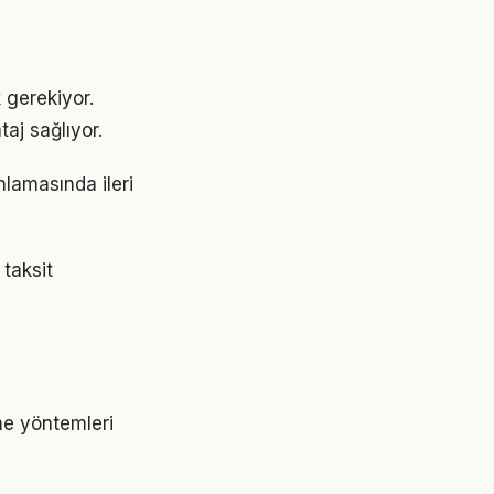
k gerekiyor.
aj sağlıyor.
nlamasında ileri
 taksit
me yöntemleri