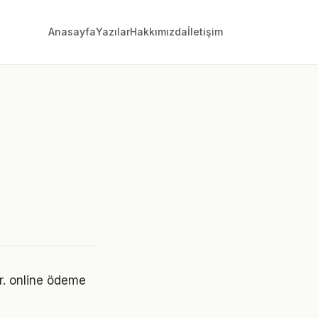
Anasayfa
Yazılar
Hakkımızda
İletişim
or. online ödeme