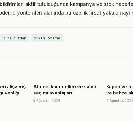
ildirimleri aktif tutulduğunda kampanya ve stok haberle
eme yöntemleri alanında bu özellik fırsat yakalamayı ko
dijital cüzdan
güvenli ödeme
ri alışverişi
Abonelik modelleri ve satıcı
Kupon ve pu
güvenliği
seçimi avantajları
ve bahçe alı
5 Ağustos 2026
4 Ağustos 202