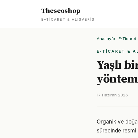
Theseoshop
E-TICARET & ALIŞVERIŞ
Anasayfa
·
E-Ticaret 
E-TICARET & A
Yaşlı b
yönteml
17 Haziran 2026
Organik ve doğal
sürecinde resmi 