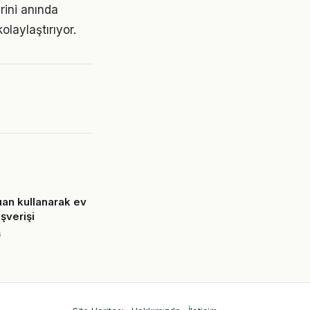
rini anında
laylaştırıyor.
an kullanarak ev
şverişi
6