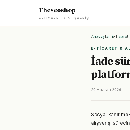
Theseoshop
E-TICARET & ALIŞVERIŞ
Anasayfa
·
E-Ticaret 
E-TICARET & A
İade sür
platfor
20 Haziran 2026
Sosyal kanıt meka
alışverişi sürec