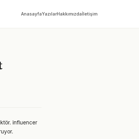
Anasayfa
Yazılar
Hakkımızda
İletişim
t
ktör. influencer
ruyor.