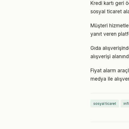
Kredi kartı geri 
sosyal ticaret a
Müşteri hizmetler
yanıt veren platf
Gıda alışverişind
alışverişi alanın
Fiyat alarm araçl
medya ile alışve
sosyal ticaret
inf