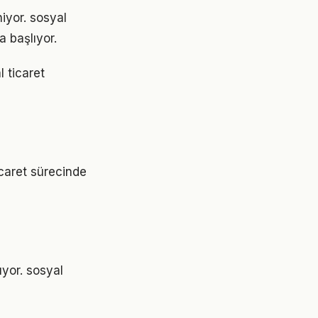
niyor. sosyal
 başlıyor.
l ticaret
icaret sürecinde
ıyor. sosyal