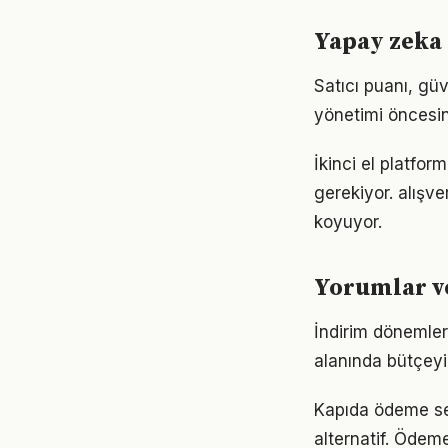
Yapay zeka 
Satıcı puanı, güv
yönetimi öncesin
İkinci el platfor
gerekiyor. alışve
koyuyor.
Yorumlar ve
İndirim dönemleri
alanında bütçeyi 
Kapıda ödeme seçe
alternatif. Ödeme