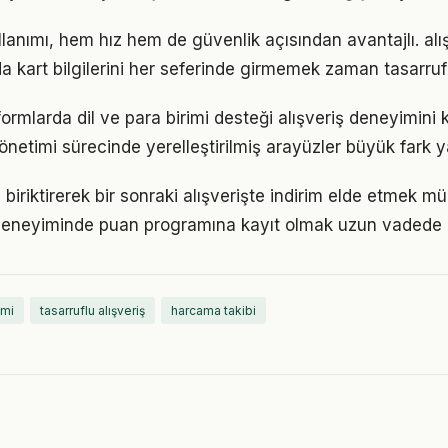
llanımı, hem hız hem de güvenlik açısından avantajlı. alı
a kart bilgilerini her seferinde girmemek zaman tasarruf
formlarda dil ve para birimi desteği alışveriş deneyimini k
önetimi sürecinde yerelleştirilmiş arayüzler büyük fark y
biriktirerek bir sonraki alışverişte indirim elde etmek m
deneyiminde puan programına kayıt olmak uzun vadede k
imi
tasarruflu alışveriş
harcama takibi