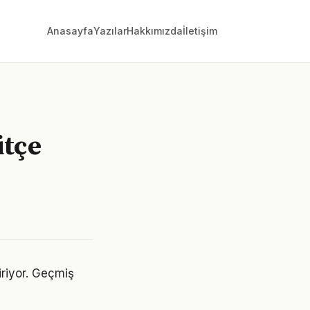
Anasayfa
Yazılar
Hakkımızda
İletişim
ütçe
tiriyor. Geçmiş