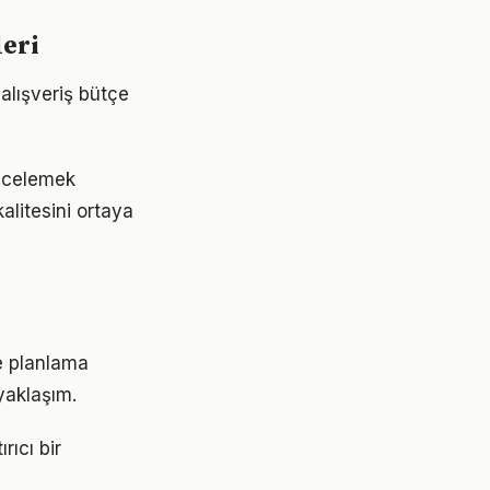
leri
 alışveriş bütçe
incelemek
alitesini ortaya
çe planlama
 yaklaşım.
rıcı bir