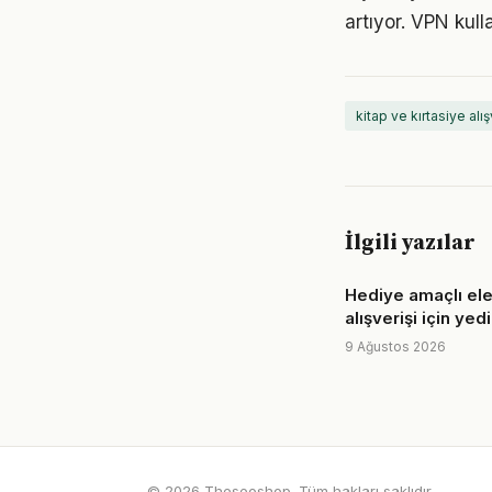
artıyor. VPN kull
kitap ve kırtasiye alış
İlgili yazılar
Hediye amaçlı ele
alışverişi için yedi
9 Ağustos 2026
© 2026 Theseoshop. Tüm hakları saklıdır.