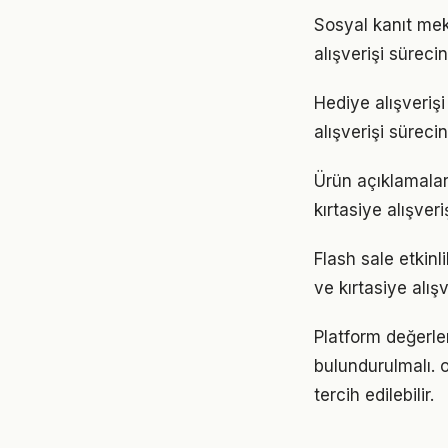
Sosyal kanıt meka
alışverişi sürec
Hediye alışverişi
alışverişi sürec
Ürün açıklamaları
kırtasiye alışve
Flash sale etkinl
ve kırtasiye alış
Platform değerle
bulundurulmalı. o
tercih edilebilir.