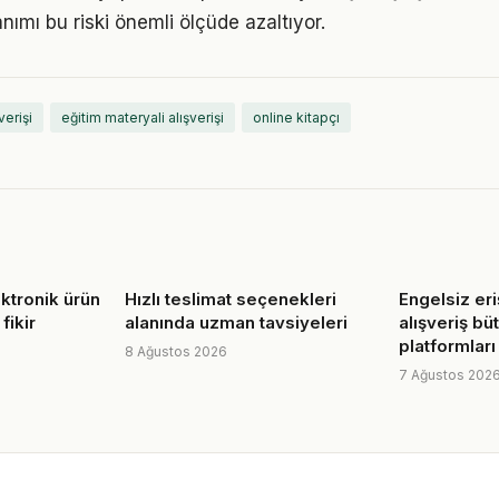
anımı bu riski önemli ölçüde azaltıyor.
verişi
eğitim materyali alışverişi
online kitapçı
ktronik ürün
Hızlı teslimat seçenekleri
Engelsiz er
 fikir
alanında uzman tavsiyeleri
alışveriş bü
platformları
8 Ağustos 2026
7 Ağustos 202