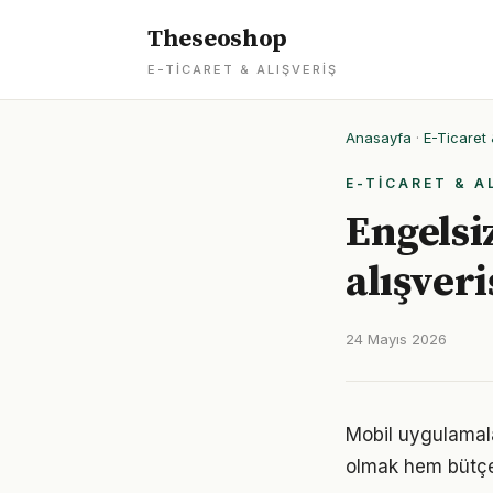
Theseoshop
E-TICARET & ALIŞVERIŞ
Anasayfa
·
E-Ticaret 
E-TICARET & A
Engelsi
alışveri
24 Mayıs 2026
Mobil uygulamalar
olmak hem bütçe