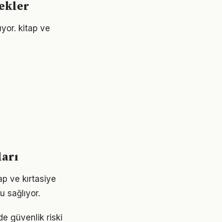
cekler
ıyor. kitap ve
ları
ap ve kırtasiye
u sağlıyor.
de güvenlik riski