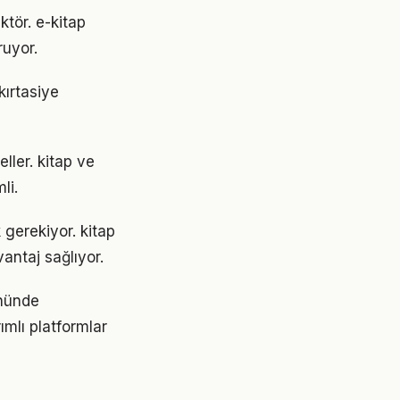
ktör. e-kitap
ruyor.
kırtasiye
ller. kitap ve
li.
k gerekiyor. kitap
antaj sağlıyor.
önünde
ımlı platformlar