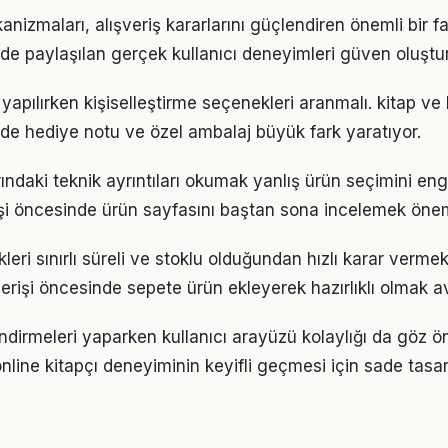
nizmaları, alışveriş kararlarını güçlendiren önemli bir fa
inde paylaşılan gerçek kullanıcı deneyimleri güven oluştu
 yapılırken kişiselleştirme seçenekleri aranmalı. kitap ve 
inde hediye notu ve özel ambalaj büyük fark yaratıyor.
ndaki teknik ayrıntıları okumak yanlış ürün seçimini enge
rişi öncesinde ürün sayfasını baştan sona incelemek önem
ikleri sınırlı süreli ve stoklu olduğundan hızlı karar verme
verişi öncesinde sepete ürün ekleyerek hazırlıklı olmak av
ndirmeleri yaparken kullanıcı arayüzü kolaylığı da göz 
nline kitapçı deneyiminin keyifli geçmesi için sade tasar