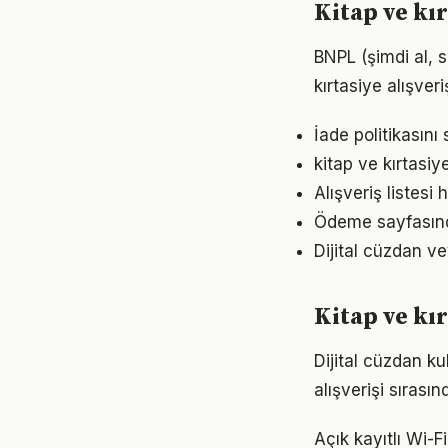
Kitap ve kır
BNPL (şimdi al, s
kırtasiye alışver
İade politikasını
kitap ve kırtasiy
Alışveriş listesi
Ödeme sayfasında
Dijital cüzdan v
Kitap ve kı
Dijital cüzdan ku
alışverişi sırası
Açık kayıtlı Wi-F