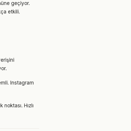
nüne geçiyor.
a etkili.
erişini
or.
emli. Instagram
 noktası. Hızlı