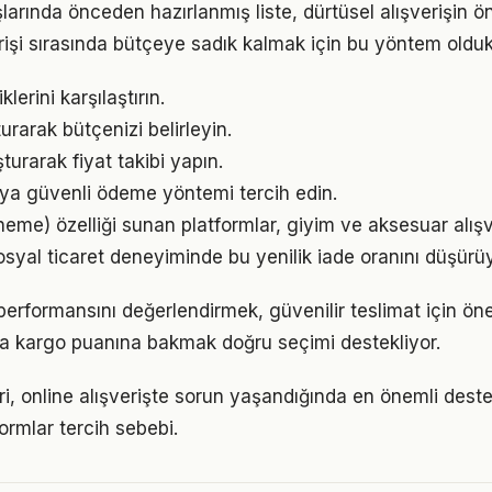
larında önceden hazırlanmış liste, dürtüsel alışverişin ö
rişi sırasında bütçeye sadık kalmak için bu yöntem oldukç
klerini karşılaştırın.
urarak bütçenizi belirleyin.
şturarak fiyat takibi yapın.
eya güvenli ödeme yöntemi tercih edin.
neme) özelliği sunan platformlar, giyim ve aksesuar alışv
sosyal ticaret deneyiminde bu yenilik iade oranını düşürüy
 performansını değerlendirmek, güvenilir teslimat için ön
nda kargo puanına bakmak doğru seçimi destekliyor.
i, online alışverişte sorun yaşandığında en önemli destek
ormlar tercih sebebi.