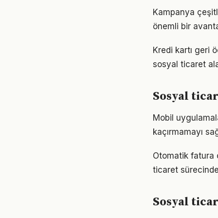
Kampanya çeşitlil
önemli bir avanta
Kredi kartı geri 
sosyal ticaret a
Sosyal tica
Mobil uygulamalar
kaçırmamayı sağl
Otomatik fatura o
ticaret sürecinde
Sosyal tica