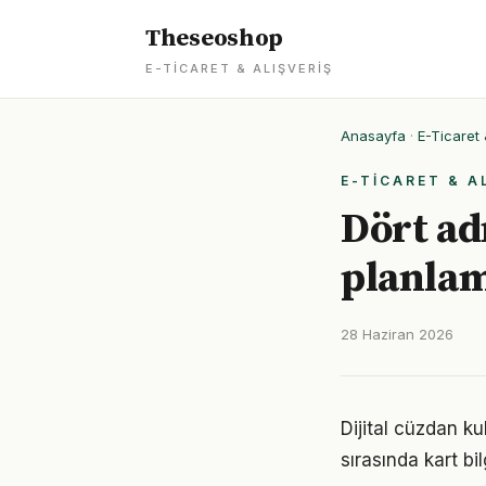
Theseoshop
E-TICARET & ALIŞVERIŞ
Anasayfa
·
E-Ticaret 
E-TICARET & A
Dört ad
planlam
28 Haziran 2026
Dijital cüzdan ku
sırasında kart bi