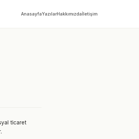
Anasayfa
Yazılar
Hakkımızda
İletişim
yal ticaret
.