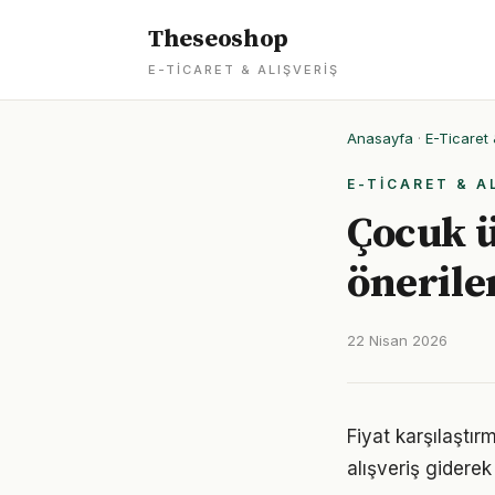
Theseoshop
E-TICARET & ALIŞVERIŞ
Anasayfa
·
E-Ticaret 
E-TICARET & A
Çocuk ü
önerile
22 Nisan 2026
Fiyat karşılaştırm
alışveriş gidere