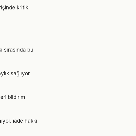
şinde kritik.
kı sırasında bu
lık sağlıyor.
ri bildirim
niyor. iade hakkı