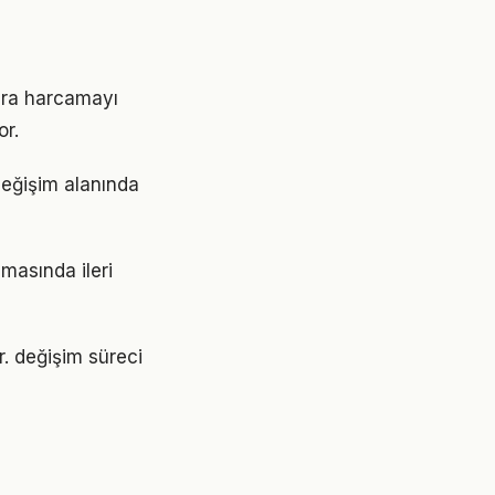
ara harcamayı
or.
 değişim alanında
amasında ileri
r. değişim süreci