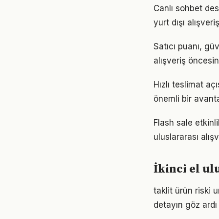
Canlı sohbet dest
yurt dışı alışver
Satıcı puanı, güve
alışveriş öncesi
Hızlı teslimat aç
önemli bir avanta
Flash sale etkinl
uluslararası alış
İkinci el ul
taklit ürün riski
detayın göz ardı