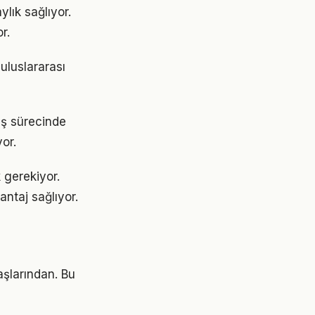
lık sağlıyor.
r.
 uluslararası
riş sürecinde
or.
k gerekiyor.
antaj sağlıyor.
aşlarından. Bu