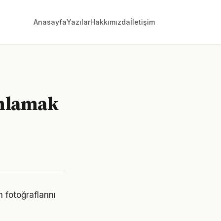
Anasayfa
Yazılar
Hakkımızda
İletişim
umlamak
n fotoğraflarını