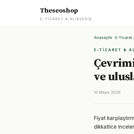
Theseoshop
E-TICARET & ALIŞVERIŞ
Anasayfa
·
E-Ticaret 
E-TICARET & A
Çevrim
ve ulusl
10 Mayıs 2026
Fiyat karşılaştır
dikkatlice incele