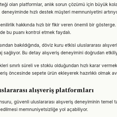
eği olan platformlar, anlık sorun çözümü için büyük kolay
iş deneyiminde hızlı destek müşteri memnuniyetini artırıyo
nilirlik hakkında hızlı bir fikir veren önemli bir gösterge.
nde bu puanı kontrol etmek faydalı.
ısından bakıldığında, döviz kuru etkisi uluslararası alışve
j sağlıyor. Bu detay alışveriş deneyimini doğrudan etkiliy
ikleri sınırlı süreli ve stoklu olduğundan hızlı karar verme
veriş öncesinde sepete ürün ekleyerek hazırlıklı olmak av
uslararası alışveriş platformları
 unsuru, güvenli uluslararası alışveriş deneyiminin temel t
 edilmesi memnuniyetsizliğe yol açabiliyor.