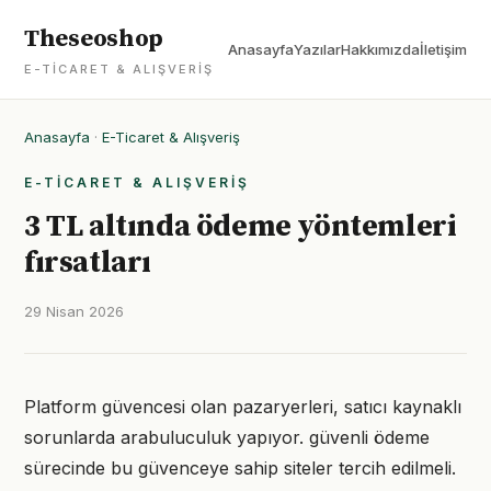
Theseoshop
Anasayfa
Yazılar
Hakkımızda
İletişim
E-TICARET & ALIŞVERIŞ
Anasayfa
·
E-Ticaret & Alışveriş
E-TICARET & ALIŞVERIŞ
3 TL altında ödeme yöntemleri
fırsatları
29 Nisan 2026
Platform güvencesi olan pazaryerleri, satıcı kaynaklı
sorunlarda arabuluculuk yapıyor. güvenli ödeme
sürecinde bu güvenceye sahip siteler tercih edilmeli.