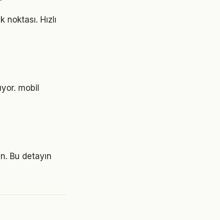
 noktası. Hızlı
ıyor. mobil
an. Bu detayın