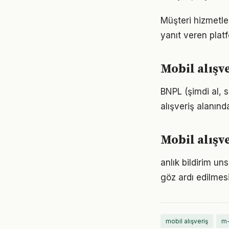
Müşteri hizmetler
yanıt veren platf
Mobil alışv
BNPL (şimdi al, s
alışveriş alanın
Mobil alışv
anlık bildirim un
göz ardı edilmes
mobil alışveriş
m-