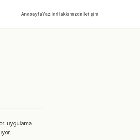
Anasayfa
Yazılar
Hakkımızda
İletişim
yor. uygulama
ıyor.