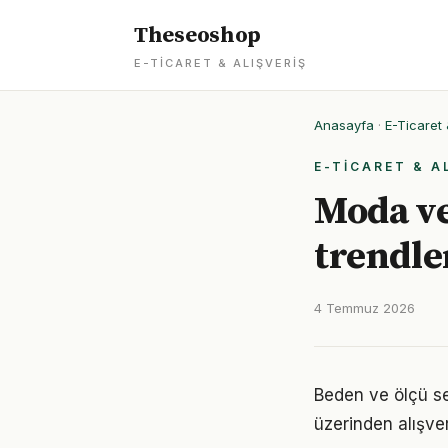
Theseoshop
E-TICARET & ALIŞVERIŞ
Anasayfa
·
E-Ticaret 
E-TICARET & A
Moda ve
trendle
4 Temmuz 2026
Beden ve ölçü se
üzerinden alışve